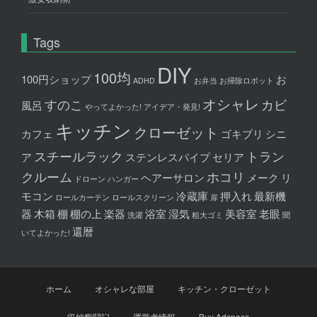
Tags
DIY
100均
100円ショップ
お
ADHD
お弁当
お掃除ロボット
オシャレ
すのこ
カビ
風呂
やってよかった!
アイデア・発見!
キッチン
クローゼット
カフェ
ゴキブリ
シニ
スチールラック
トラン
ア
ステンレスパイプ
セリア
クルーム
ホコリ
ヘアーサロン
メーク
リ
ドローン
ハンガー
モコン
冷蔵庫
押入れ
最新機
ロールカーテン
ロールスクリーン
扉
器
木箱
棚
棚の上
楽器
浴室
湿気
美容室
老眼
洗濯
粗大ゴミ
聞
還暦
いてよかった!
ホーム
オシャレな部屋
キッチン・クローゼット
収納奮闘記
運営者情報
Buy Adspace