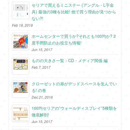
セリアで買えるミニステー (アングル・L字金
具) 最強の3種を比較! 他で買う理由が見つから
ない?!
Feb 18, 2019
ホームセンターで買うか?それとも100均か? 2
度手間防止のお役立ち情報!
Jun 15, 2017
ものの大きさ一覧：CD・メディア関係 編
Feb 7, 2017
クローゼットの扉がデッドスペースを生んでい
る! の巻
Dec 21, 2016
100均セリアの”ウォールディスプレイ”5種類を
徹底解剖!
Jun 15, 2017