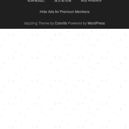
Hide Ads for Premium Members
dazzling Theme by
Colorlib
Powered by
WordPress