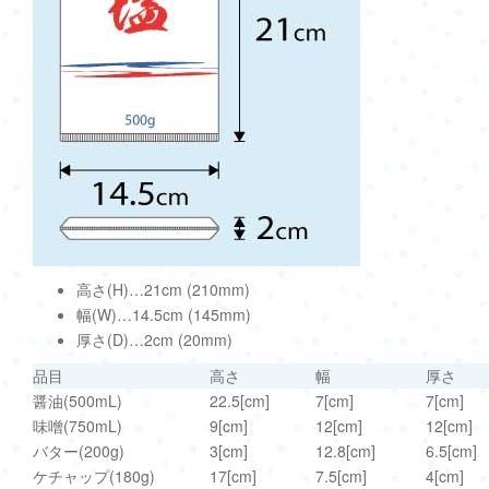
高さ(H)…21cm (210mm)
幅(W)…14.5cm (145mm)
厚さ(D)…2cm (20mm)
品目
高さ
幅
厚さ
醤油(500mL)
22.5[cm]
7[cm]
7[cm]
味噌(750mL)
9[cm]
12[cm]
12[cm]
バター(200g)
3[cm]
12.8[cm]
6.5[cm]
ケチャップ(180g)
17[cm]
7.5[cm]
4[cm]