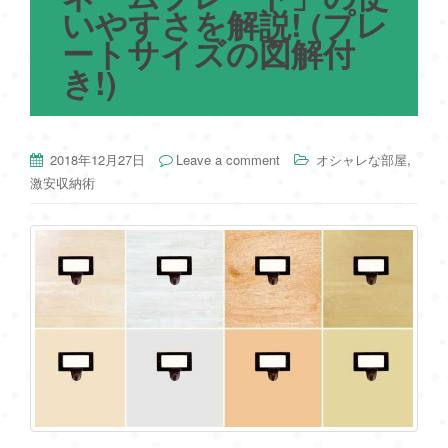
いやすさを解説! (プレ
ートサイズの図解付
き!)
,
2018年12月27日
Leave a comment
オシャレな部屋
激安収納術