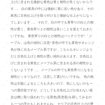
上げに含まれる微妙な黄色は青と相性が良くないからで
す…。 白の家具の中には微妙に青に近い色があり、その
家具に古色仕上げを取り付けると微妙な仕上がりになっ
てしまいます…。 それで、白の中でも青寄りの白との相
性が悪く、黄色寄りとの相性は良いことを覚えておきた
いですね。 黄色寄りの白との相性はバッチリです! 「メ
ープル」は色の傾向に注意! 茶色の中でも黄色やオレンジ
色が強く出るメープル系ですが、こちらもオレンジより
だと古色仕上げと相性が悪い傾向があります。古色仕上
げに含まれる黄色とメープル系に含まれる赤の相性がよ
くないようです…。 メープルの中でも黄色寄りになると
相性ピッタリなので、注意して選びたいですね。 色の相
性は主観によるところも大きいので、気にしないのも一
つの選択肢ですが、どうしても古色仕上げが合わない場
合は稀に取り扱われている黒色(黒塗装)を探してみるの
も一つの手かもしれませんね。 セリアの古色仕上げの豊