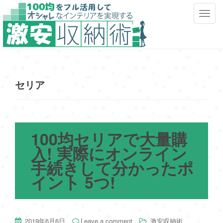
T
o
g
g
l
e
セリア
n
a
v
i
g
100均セリアで大量購
a
入! 実際にオンライン
t
手続きして分かったポ
i
o
イント 5つ!
n
2019年6月6日
Leave a comment
激安収納術