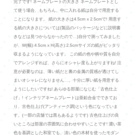
完了です! ネームプレートの大きさ ネームプレートとし
て使う場合、もちろん、中に入れる紙は自分で用意する
ことになります。 紙の大きさは4.5cm x 2.5cmで! 用意す
る紙の大きさについては(製品のパッケージなどに説明書
きなどは見つからなかったので…)自分で測ってみました
が、W(幅):4.5cm x H(高さ):2.5cmサイズの紙がピッタリ
収まるようになっています。 この紙の色や柄や質を自分
でアレンジすれば、さらにオシャレ度も上がりますね! 注
意が必要なのは、薄い紙だと裏の金属の質感が透けてし
まいオシャレになりません…。十分に厚い紙を用意する
ようにしたいですね! あらゆる部屋になじむ「古色仕上
げ」! インテリアネームプレートは亜鉛合金でできてお
り、古色仕上げ(アンティーク調)という色になっていま
す。(一部の店舗では黒もあるようです) 古色仕上げの良
いところは部屋の雰囲気に合わせやすいことです! 濃い茶
色を基調とした和室でも、淡い色の木材を使ったモダン