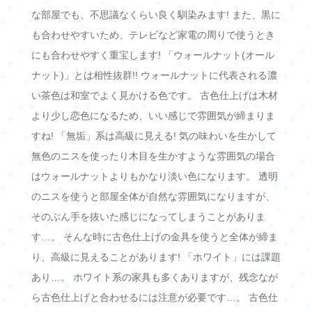
な部屋でも、不思議なくらい良く馴染みます! また、黒に
も合わせやすいため、テレビなど家電の周りで使うとき
にも合わせやすく重宝します! 「ウォールナット(オール
ナット)」とは相性抜群!! ウォールナットに代表される濃
い茶色は和室でよく見かける色です。 古色仕上げは木材
より少し恋色になるため、いい感じで雰囲気が締まりま
すね! 「無垢」系は高級に見える! 気の味わいを生かして
無色のニスを使ったり木目を生かすような雰囲気の場合
はウォールナットよりもかなり淡い色になります。 透明
のニスを使うと部屋全体が自然な雰囲気になりますが、
そのぶん手を抜いた感じになってしまうことがありま
す…。 そんな時に古色仕上げの金具を使うと全体が締ま
り、高級に見えることがあります! 「ホワイト」には課題
あり…。 ホワイト系の家具も多くありますが、残念なが
ら古色仕上げと合わせるには注意が必要です…。 古色仕