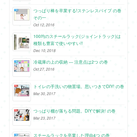
つっぱり棒を卒業する!ステンレスパイプ の巻
その一
Oct 12, 2016
100均のスチールラック(ジョイントラック)は
種類も豊富で使いやすい!!
Dec 10, 2018
冷蔵庫の上の収納 ― 注意点は2つ の巻
Oct 27, 2016
トイレの手洗いの物置場。思いつきでDIY! の巻
Mar 30, 2017
つっぱり棚が落ちる問題。DIYで解決! の巻
Mar 23, 2017
スチールラックを卒業した理由4つ の巻