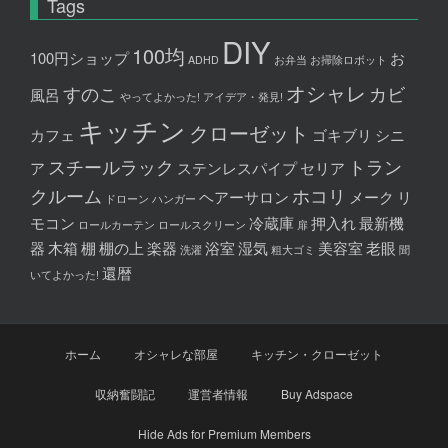
Tags
DIY
100均
100円ショップ
お
ADHD
お弁当
お掃除ロボット
オシャレ
すのこ
カビ
風呂
やってよかった!
アイデア・発見!
キッチン
クローゼット
カフェ
ゴキブリ
シニ
スチールラック
トラン
ア
ステンレスパイプ
セリア
クルーム
ホコリ
ヘアーサロン
メーク
リ
ドローン
ハンガー
モコン
冷蔵庫
押入れ
最新機
ロールカーテン
ロールスクリーン
扉
器
木箱
棚
棚の上
楽器
浴室
湿気
美容室
老眼
洗濯
粗大ゴミ
聞
還暦
いてよかった!
ホーム
オシャレな部屋
キッチン・クローゼット
収納奮闘記
運営者情報
Buy Adspace
Hide Ads for Premium Members