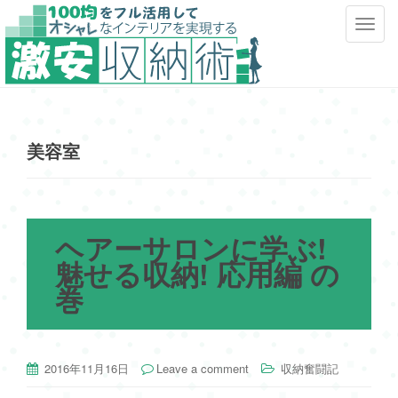
T
o
g
g
l
e
美容室
n
a
v
i
g
ヘアーサロンに学ぶ!
a
魅せる収納! 応用編 の
t
巻
i
o
n
2016年11月16日
Leave a comment
収納奮闘記