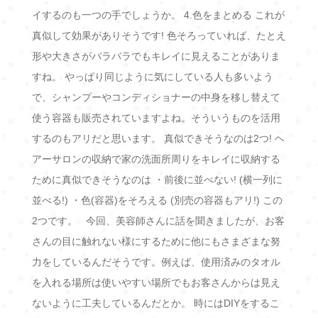
イするのも一つの手でしょうか。 4.色をまとめる これが
真似して効果がありそうです! 色そろっていれば、たとえ
形や大きさがバラバラでもキレイに見えることがありま
すね。 やっぱり同じように気にしている人も多いよう
で、シャンプーやコンディショナーの中身を移し替えて
使う容器も販売されていますよね。そういうものを活用
するのもアリだと思います。 真似できそうなのは2つ! ヘ
アーサロンの収納で家の洗面所周りをキレイに収納する
ために真似できそうなのは ・前後に並べない! (横一列に
並べる!) ・色(容器)をそろえる (別売の容器もアリ!) この
2つです。 今回、美容師さんに話を聞きましたが、お客
さんの目に触れない様にするために他にもさまざまな努
力をしているんだそうです。例えば、使用済みのタオル
を入れる場所は使いやすい場所でもお客さんからは見え
ないように工夫しているんだとか。 時にはDIYをするこ