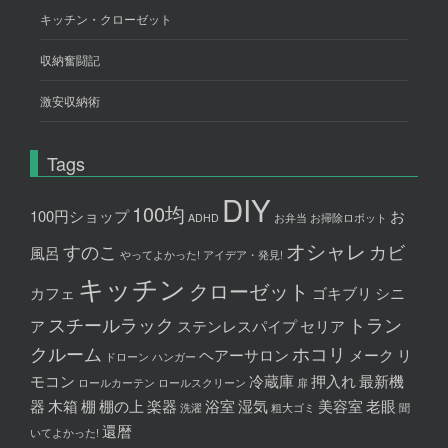
キッチン・クローゼット
収納奮闘記
激安収納術
Tags
DIY
100均
100円ショップ
お
ADHD
お弁当
お掃除ロボット
オシャレ
すのこ
カビ
風呂
やってよかった!
アイデア・発見!
キッチン
クローゼット
カフェ
ゴキブリ
シニ
スチールラック
トラン
ア
ステンレスパイプ
セリア
クルーム
ホコリ
ヘアーサロン
メーク
リ
ドローン
ハンガー
モコン
冷蔵庫
押入れ
最新機
ロールカーテン
ロールスクリーン
扉
器
木箱
棚
棚の上
楽器
浴室
湿気
美容室
老眼
洗濯
粗大ゴミ
聞
還暦
いてよかった!