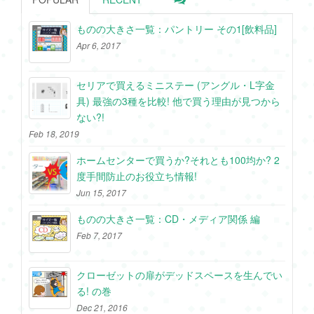
ものの大きさ一覧：パントリー その1[飲料品]
Apr 6, 2017
セリアで買えるミニステー (アングル・L字金
具) 最強の3種を比較! 他で買う理由が見つから
ない?!
Feb 18, 2019
ホームセンターで買うか?それとも100均か? 2
度手間防止のお役立ち情報!
Jun 15, 2017
ものの大きさ一覧：CD・メディア関係 編
Feb 7, 2017
クローゼットの扉がデッドスペースを生んでい
る! の巻
Dec 21, 2016