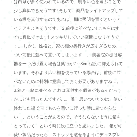
は白系が多く使われているので、明るい色を選ぶことで
少し真似できそうです! そして、商品をライトアップして
いる棚を真似するのであれば、棚に照明を置くというア
イデアもよさそうです。 2.前後に並べない! こちらはす
ぐに真似できます! スッキリしていい空間になりそうで
す。 しかし! 性格と、家の棚の奥行きが広すぎるため、
つい前後に並べて置いてしまいます…。 美容院の棚は容
器を一つだけ置く場合は奥行が7～8cm程度に抑えられて
います。それより広い棚を使っている場合は、前後に並
べないために特別に意識しておく必要がありますね…。
3.箱と一緒に並べる これは真似する価値があるんだろう
か…とも思ったんですが…。 唯一思いついたのは、使い
終わった後で同じものを買いに行った時に見つからな
い…、ということがあるので、そうならないように箱を
とっておく…という時に役に立つと思いました。 箱が可
愛い製品だったら、ストックを魅せるようにディスプレ