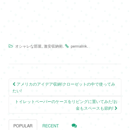
,
.
.
オシャレな部屋
激安収納術
permalink
Post
アメリカのアイデア収納!クローゼットの中で使ってみ
navigation
たい!
トイレットペーパーのケースをリビングに置いてみた!お
金もスペースも節約!
POPULAR
RECENT