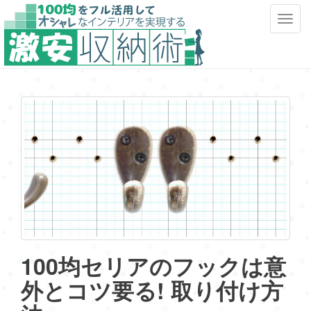
T
o
g
g
l
e
n
a
v
i
g
a
t
i
o
100均セリアのフックは意
n
外とコツ要る! 取り付け方