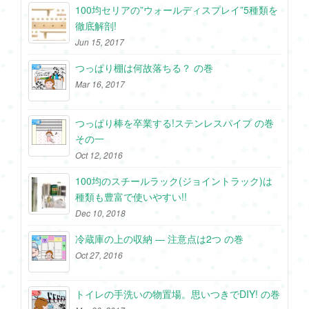
100均セリアの”ウォールディスプレイ”5種類を
徹底解剖!
Jun 15, 2017
つっぱり棚は何故落ちる？ の巻
Mar 16, 2017
つっぱり棒を卒業する!ステンレスパイプ の巻
その一
Oct 12, 2016
100均のスチールラック(ジョイントラック)は
種類も豊富で使いやすい!!
Dec 10, 2018
冷蔵庫の上の収納 ― 注意点は2つ の巻
Oct 27, 2016
トイレの手洗いの物置場。思いつきでDIY! の巻