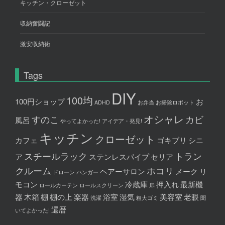
キッチン・クローゼット
収納奮闘記
激安収納術
Tags
DIY
100均
100円ショップ
お
ADHD
お弁当
お掃除ロボット
オシャレ
すのこ
カビ
風呂
やってよかった!
アイデア・発見!
キッチン
クローゼット
カフェ
ゴキブリ
シニ
スチールラック
トラン
ア
ステンレスパイプ
セリア
クルーム
ホコリ
ヘアーサロン
メーク
リ
ドローン
ハンガー
モコン
冷蔵庫
押入れ
最新機
ロールカーテン
ロールスクリーン
扉
器
木箱
棚
棚の上
楽器
浴室
湿気
美容室
老眼
洗濯
粗大ゴミ
聞
還暦
いてよかった!