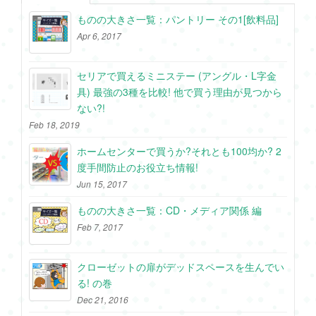
ものの大きさ一覧：パントリー その1[飲料品]
Apr 6, 2017
セリアで買えるミニステー (アングル・L字金
具) 最強の3種を比較! 他で買う理由が見つから
ない?!
Feb 18, 2019
ホームセンターで買うか?それとも100均か? 2
度手間防止のお役立ち情報!
Jun 15, 2017
ものの大きさ一覧：CD・メディア関係 編
Feb 7, 2017
クローゼットの扉がデッドスペースを生んでい
る! の巻
Dec 21, 2016