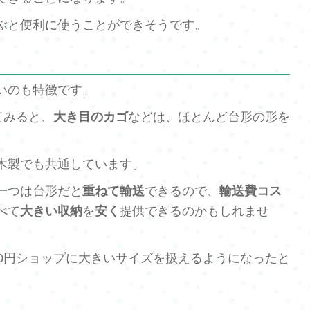
ぶと便利に使うことができそうです。
いのも特徴です。
てみると、
大き目のカゴ
などは、ほとんど台形の形を
木製でも共通しています。
一つは台形だと
重ねて輸送
できるので、
輸送費コス
べて
大きい収納
を
安く
提供できるのかもしれませ
00円ショップに大きいサイズを扱えるようになったと