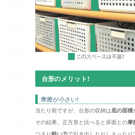
台形のメリット!
摩擦が小さい!
当たり前ですが、台形の収納は
底の面積
その結果、正方形と比べると床面との
摩
つまり
軽い力
で引き出したりしまったり