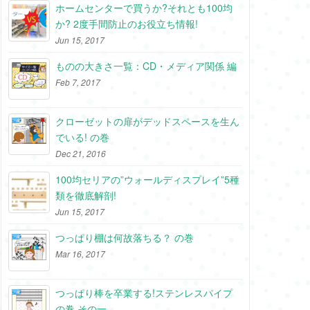
ホームセンターで買うか?それとも100均
か? 2度手間防止のお役立ち情報!
Jun 15, 2017
ものの大きさ一覧：CD・メディア関係 編
Feb 7, 2017
クローゼットの扉がデッドスペースを生ん
でいる! の巻
Dec 21, 2016
100均セリアの”ウォールディスプレイ”5種
類を徹底解剖!
Jun 15, 2017
つっぱり棚は何故落ちる？ の巻
Mar 16, 2017
つっぱり棒を卒業する!ステンレスパイプ
の巻 その一