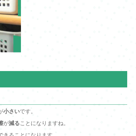
が
小さい
です。
擦
が
減る
ことになりますね。
できることになります。