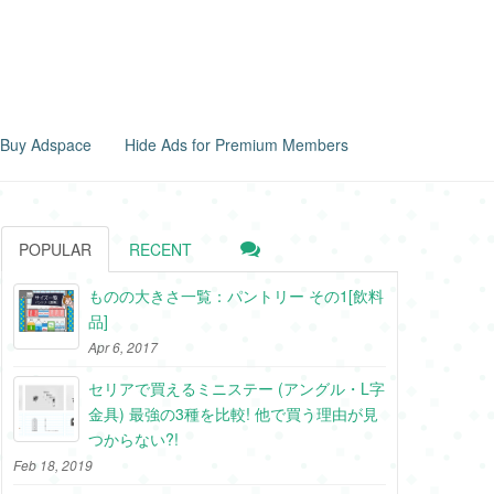
Buy Adspace
Hide Ads for Premium Members
POPULAR
RECENT
ものの大きさ一覧：パントリー その1[飲料
品]
Apr 6, 2017
セリアで買えるミニステー (アングル・L字
金具) 最強の3種を比較! 他で買う理由が見
つからない?!
Feb 18, 2019