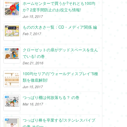
ホームセンターで買うか?それとも100均
か? 2度手間防止のお役立ち情報!
Jun 15, 2017
ものの大きさ一覧：CD・メディア関係 編
Feb 7, 2017
クローゼットの扉がデッドスペースを生ん
でいる! の巻
Dec 21, 2016
100均セリアの”ウォールディスプレイ”5種
類を徹底解剖!
Jun 15, 2017
つっぱり棚は何故落ちる？ の巻
Mar 16, 2017
つっぱり棒を卒業する!ステンレスパイプ
の巻 その一