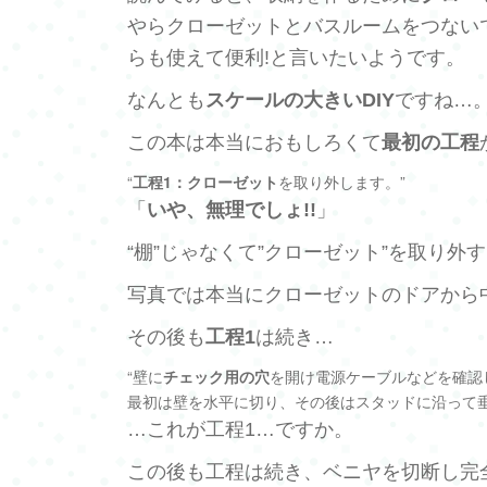
やらクローゼットとバスルームをつない
らも使えて便利!と言いたいようです。
なんとも
スケールの大きいDIY
ですね…
この本は本当におもしろくて
最初の工程
“
工程1：クローゼット
を取り外します。”
「
いや、無理でしょ!!
」
“棚”じゃなくて”クローゼット”を取り外
写真では本当にクローゼットのドアから
その後も
工程1
は続き…
“壁に
チェック用の穴
を開け電源ケーブルなどを確認
最初は壁を水平に切り、その後はスタッドに沿って垂
…これが工程1…ですか。
この後も工程は続き、ベニヤを切断し完