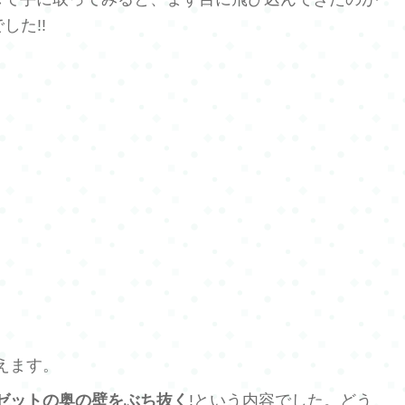
した!!
えます。
ゼットの奥の壁をぶち抜く
!という内容でした。どう