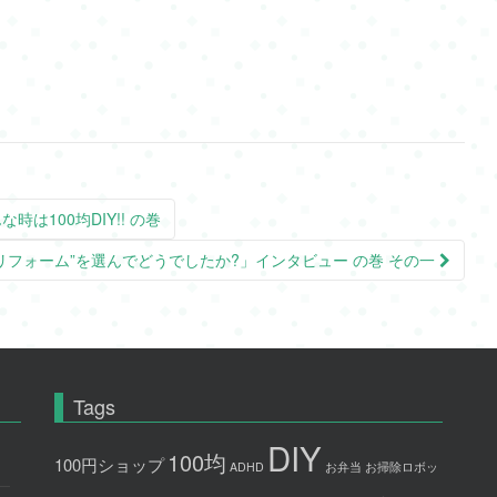
は100均DIY!! の巻
”リフォーム”を選んでどうでしたか?」インタビュー の巻 その一
Tags
DIY
100均
100円ショップ
ADHD
お弁当
お掃除ロボッ