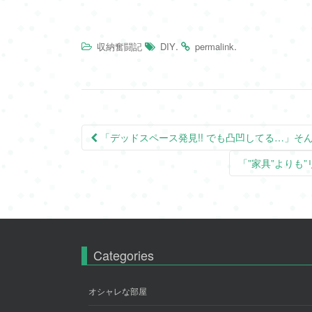
.
.
収納奮闘記
DIY
permalink
Post
「デッドスペース発見!! でも凸凹してる…」そんな時
navigation
「”家具”よりも
Categories
オシャレな部屋