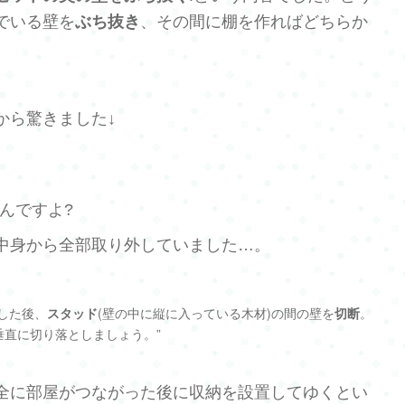
でいる壁を
ぶち抜き
、その間に棚を作ればどちらか
。
から驚きました↓
すんですよ?
中身から全部取り外していました…。
した後、
スタッド
(壁の中に縦に入っている木材)の間の壁を
切断
。
直に切り落としましょう。”
全に部屋がつながった後に収納を設置してゆくとい