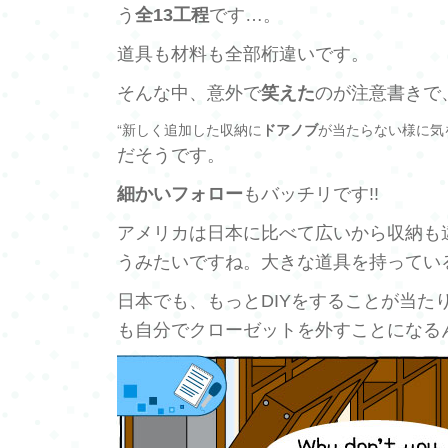
う
全13工程
です…。
道具も材料も全部桁違いです。
そんな中、意外で
笑えた
のが注意書きで
“新しく追加した収納に
ドアノブ
が当たらない様に気
だそうです。
細かいフォロー
もバッチリです!!
アメリカは日本に比べて広いから収納も
うみたいですね。大きな道具を持ってい
日本でも、もっとDIYをすることが当
も自分でクローゼットを外すことになる