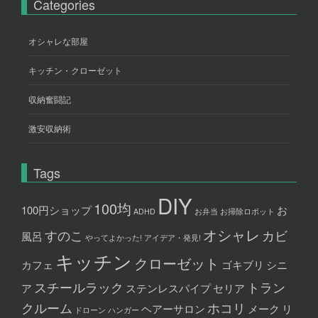
Categories
オシャレな部屋
キッチン・クローゼット
収納奮闘記
激安収納術
Tags
DIY
100均
100円ショップ
お
ADHD
お弁当
お掃除ロボット
オシャレ
すのこ
カビ
風呂
やってよかった!
アイデア・発見!
キッチン
クローゼット
カフェ
ゴキブリ
シニ
スチールラック
トラン
ア
ステンレスパイプ
セリア
クルーム
ホコリ
ヘアーサロン
メーク
リ
ドローン
ハンガー