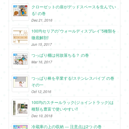
クローゼットの扉がデッドスペースを生んでい
る! の巻
Dec 21, 2016
100均セリアの”ウォールディスプレイ”5種類を
徹底解剖!
Jun 15, 2017
つっぱり棚は何故落ちる？ の巻
Mar 16, 2017
つっぱり棒を卒業する!ステンレスパイプ の巻
その一
Oct 12, 2016
100均のスチールラック(ジョイントラック)は
種類も豊富で使いやすい!!
Dec 10, 2018
冷蔵庫の上の収納 ― 注意点は2つ の巻