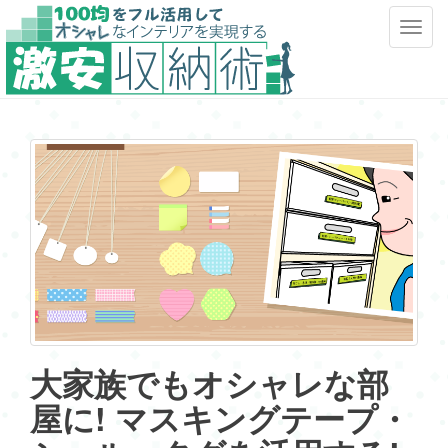
T
o
g
g
l
e
n
a
v
i
g
a
t
i
o
大家族でもオシャレな部
n
屋に! マスキングテープ・