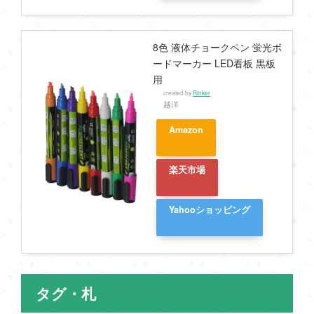
8色 液体チョークペン 蛍光ボ
ードマーカー LED看板 黒板
用
created by
Rinker
越洋
Amazon
楽天市場
Yahooショッピング
タグ・札