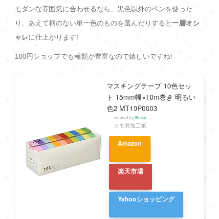
モダンな雰囲気に合わせるなら、黒色以外のペンを使った
り、あえて柄のない単一色のものを選んだりすると
一層オシ
ャレ
に仕上がります!
100円ショップでも種類が豊富なので嬉しいですね!
マスキングテープ 10色セッ
ト 15mm幅×10m巻き 明るい
色2 MT10P0003
created by
Rinker
カモ井加工紙
Amazon
楽天市場
Yahooショッピング