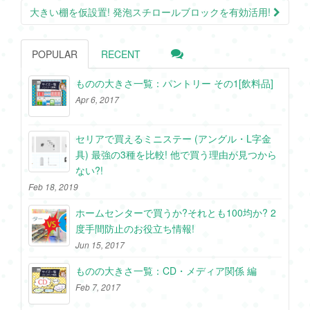
大きい棚を仮設置! 発泡スチロールブロックを有効活用!
POPULAR
RECENT
ものの大きさ一覧：パントリー その1[飲料品]
Apr 6, 2017
セリアで買えるミニステー (アングル・L字金
具) 最強の3種を比較! 他で買う理由が見つから
ない?!
Feb 18, 2019
ホームセンターで買うか?それとも100均か? 2
度手間防止のお役立ち情報!
Jun 15, 2017
ものの大きさ一覧：CD・メディア関係 編
Feb 7, 2017