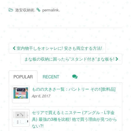
.
.
激安収納術
permalink
Post
室内物干しをオシャレに! 安さも両立する方法!
navigation
まな板の収納に困ったら”スタンド付き”まな板を!
POPULAR
RECENT
ものの大きさ一覧：パントリー その1[飲料品]
Apr 6, 2017
セリアで買えるミニステー (アングル・L字金
具) 最強の3種を比較! 他で買う理由が見つから
ない?!