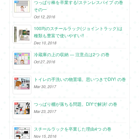
つっぱり棒を卒業する!ステンレスパイプ の巻
その一
Oct 12, 2016
100均のスチールラック(ジョイントラック)は
種類も豊富で使いやすい!!
Dec 10, 2018
冷蔵庫の上の収納 ― 注意点は2つ の巻
Oct 27, 2016
トイレの手洗いの物置場。思いつきでDIY! の巻
Mar 30, 2017
つっぱり棚が落ちる問題。DIYで解決! の巻
Mar 23, 2017
スチールラックを卒業した理由4つ の巻
Nov 15, 2016