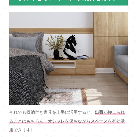
それでも収納付き家具を上手に活用すると、
出費
が抑えられ
ることはもちろん、
オシャレ
を保ちながら
スペース
を有効活
用
できます!