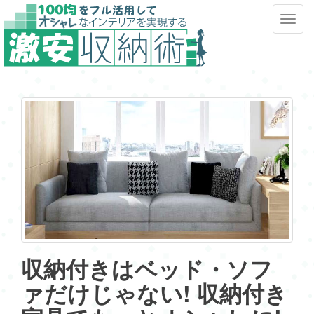
T
o
g
g
l
e
n
a
v
i
g
a
t
i
o
収納付きはベッド・ソフ
n
ァだけじゃない! 収納付き