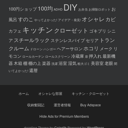
DIY
100均
100円ショップ
お
ADHD
お弁当
お掃除ロボット
オシャレ
すのこ
カビ
風呂
やってよかった!
アイデア・発見!
キッチン
クローゼット
カフェ
ゴキブリ
シニ
スチールラック
トラン
ア
ステンレスパイプ
セリア
クルーム
ホコリ
ヘアーサロン
メーク
リ
ドローン
ハンガー
モコン
冷蔵庫
押入れ
最新機
ロールカーテン
ロールスクリーン
扉
器
木箱
棚
棚の上
楽器
浴室
湿気
美容室
老眼
洗濯
粗大ゴミ
聞
還暦
いてよかった!
ホーム
オシャレな部屋
キッチン・クローゼット
収納奮闘記
運営者情報
Buy Adspace
Hide Ads for Premium Members
dazzling Theme by
Colorlib
Powered by
WordPress