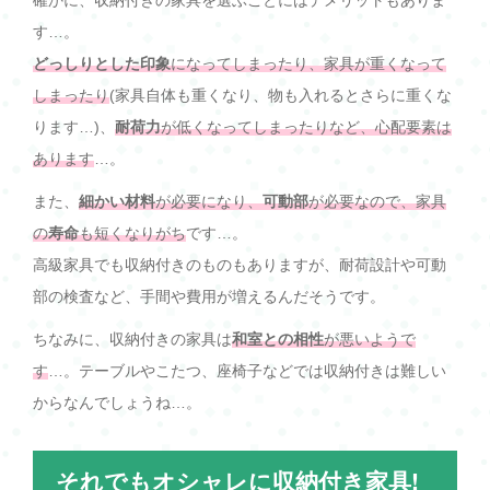
す…。
どっしりとした印象
になってしまったり、家具が重くなって
しまったり
(家具自体も重くなり、物も入れるとさらに重くな
ります…)、
耐荷力
が低くなってしまったりなど、心配要素は
あります
…。
また、
細かい材料
が必要になり、
可動部
が必要なので、家具
の
寿命
も短くなりがち
です…。
高級家具でも収納付きのものもありますが、耐荷設計や可動
部の検査など、手間や費用が増えるんだそうです。
ちなみに、収納付きの家具は
和室との相性
が悪いようで
す
…。テーブルやこたつ、座椅子などでは収納付きは難しい
からなんでしょうね…。
それでもオシャレに収納付き家具!