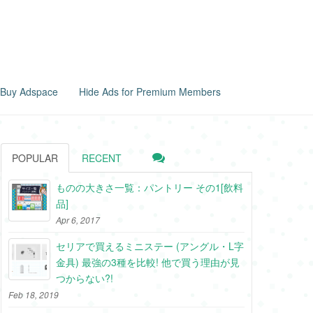
Buy Adspace
Hide Ads for Premium Members
POPULAR
RECENT
ものの大きさ一覧：パントリー その1[飲料
品]
Apr 6, 2017
セリアで買えるミニステー (アングル・L字
金具) 最強の3種を比較! 他で買う理由が見
つからない?!
Feb 18, 2019