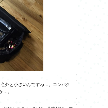
 意外と
小さい
んですね…。コンパク
か…。