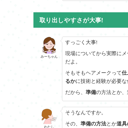
取り出しやすさが大事!
すっごく大事!
現場についてから実際にメ
みーちゃん
だよ。
そもそもヘアメークって
仕
るか
に技術と経験が必要な
だから、
準備
の方法とか、
そうなんですか。
その、
準備の方法
とか
道具
わたし