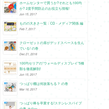
ホームセンターで買うか?それとも100均
か? 2度手間防止のお役立ち情報!
Jun 15, 2017
ものの大きさ一覧：CD・メディア関係 編
Feb 7, 2017
クローゼットの扉がデッドスペースを生ん
でいる! の巻
Dec 21, 2016
100均セリアの”ウォールディスプレイ”5種
類を徹底解剖!
Jun 15, 2017
つっぱり棚は何故落ちる？ の巻
Mar 16, 2017
つっぱり棒を卒業する!ステンレスパイプ
の巻 その一