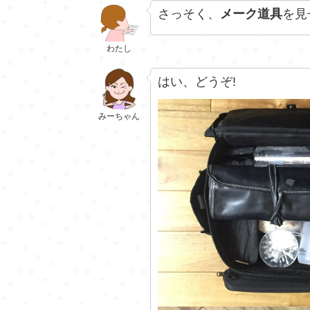
さっそく、
メーク道具
を見
わたし
はい、どうぞ!
みーちゃん